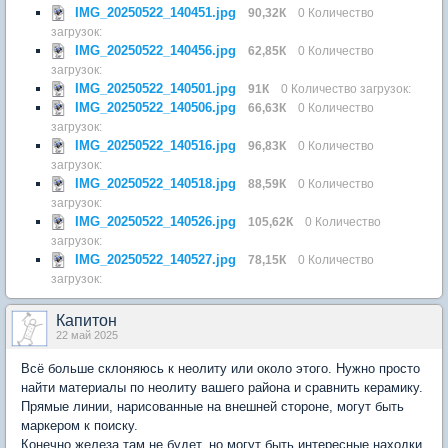
IMG_20250522_140451.jpg
90,32К
0 Количество
загрузок:
IMG_20250522_140456.jpg
62,85К
0 Количество
загрузок:
IMG_20250522_140501.jpg
91К
0 Количество загрузок:
IMG_20250522_140506.jpg
66,63К
0 Количество
загрузок:
IMG_20250522_140516.jpg
96,83К
0 Количество
загрузок:
IMG_20250522_140518.jpg
88,59К
0 Количество
загрузок:
IMG_20250522_140526.jpg
105,62К
0 Количество
загрузок:
IMG_20250522_140527.jpg
78,15К
0 Количество
загрузок:
Капитон
22 май 2025
Всё больше склоняюсь к неолиту или около этого. Нужно просто
найти материалы по неолиту вашего района и сравнить керамику.
Прямые линии, нарисованные на внешней стороне, могут быть
маркером к поиску.
Конечно железа там не будет, но могут быть интересные находки