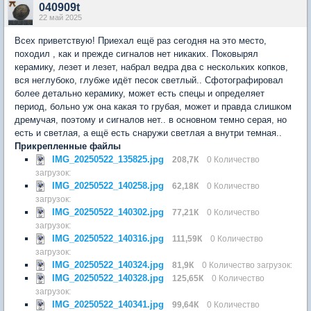
040909t
22 май 2025
Всех приветствую! Приехал ещё раз сегодня на это место,
походил , как и прежде сигналов нет никаких. Поковырял
керамику, лезет и лезет, набрал ведра два с нескольких копков,
вся неглубоко, глубже идёт песок светлый.. Сфотографировал
более детально керамику, может есть спецы и определяет
период, больно уж она какая то грубая, может и правда слишком
дремучая, поэтому и сигналов нет.. в основном темно серая, но
есть и светлая, а ещё есть снаружи светлая а внутри темная..
Прикрепленные файлы
IMG_20250522_135825.jpg
208,7К
0 Количество
загрузок:
IMG_20250522_140258.jpg
62,18К
0 Количество
загрузок:
IMG_20250522_140302.jpg
77,21К
0 Количество
загрузок:
IMG_20250522_140316.jpg
111,59К
0 Количество
загрузок:
IMG_20250522_140324.jpg
81,9К
0 Количество загрузок:
IMG_20250522_140328.jpg
125,65К
0 Количество
загрузок:
IMG_20250522_140341.jpg
99,64К
0 Количество