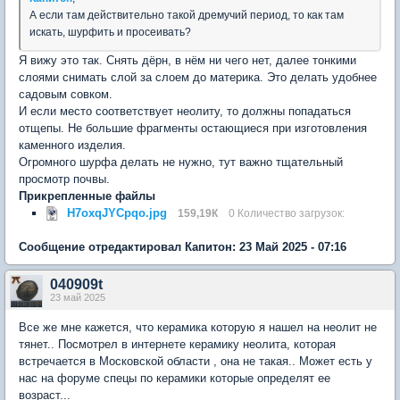
А если там действительно такой дремучий период, то как там
искать, шурфить и просеивать?
Я вижу это так. Снять дёрн, в нём ни чего нет, далее тонкими
слоями снимать слой за слоем до материка. Это делать удобнее
садовым совком.
И если место соответствует неолиту, то должны попадаться
отщепы. Не большие фрагменты остающиеся при изготовления
каменного изделия.
Огромного шурфа делать не нужно, тут важно тщательный
просмотр почвы.
Прикрепленные файлы
H7oxqJYCpqo.jpg
159,19К
0 Количество загрузок:
Сообщение отредактировал Капитон: 23 Май 2025 - 07:16
040909t
23 май 2025
Все же мне кажется, что керамика которую я нашел на неолит не
тянет.. Посмотрел в интернете керамику неолита, которая
встречается в Московской области , она не такая.. Может есть у
нас на форуме спецы по керамики которые определят ее
возраст...