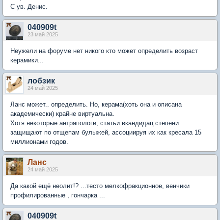
С ув. Денис.
040909t
23 май 2025
Неужели на форуме нет никого кто может определить возраст
керамики...
лобзик
24 май 2025
Ланс может.. определить. Но, керама(хоть она и описана
академически) крайне виртуальна.
Хотя некоторые антрапологи, статьи вкандидац степени
защищают по отщепам булыжей, ассоциируя их как кресала 15
миллионами годов.
Ланс
24 май 2025
Да какой ещё неолит!? ...тесто мелкофракционное, венчики
профилированные , гончарка ...
040909t