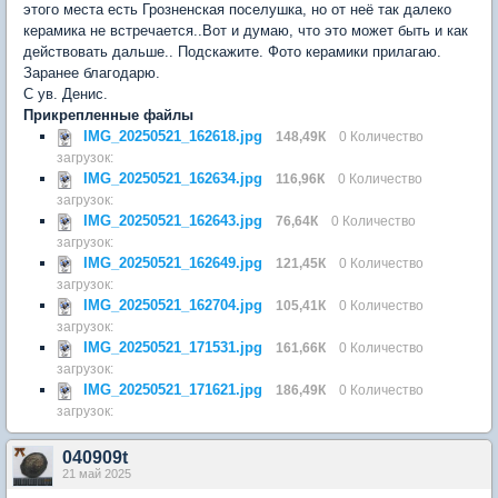
этого места есть Грозненская поселушка, но от неё так далеко
керамика не встречается..Вот и думаю, что это может быть и как
действовать дальше.. Подскажите. Фото керамики прилагаю.
Заранее благодарю.
С ув. Денис.
Прикрепленные файлы
IMG_20250521_162618.jpg
148,49К
0 Количество
загрузок:
IMG_20250521_162634.jpg
116,96К
0 Количество
загрузок:
IMG_20250521_162643.jpg
76,64К
0 Количество
загрузок:
IMG_20250521_162649.jpg
121,45К
0 Количество
загрузок:
IMG_20250521_162704.jpg
105,41К
0 Количество
загрузок:
IMG_20250521_171531.jpg
161,66К
0 Количество
загрузок:
IMG_20250521_171621.jpg
186,49К
0 Количество
загрузок:
040909t
21 май 2025