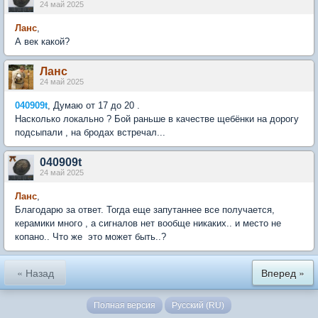
24 май 2025
Ланс
,
А век какой?
Ланс
24 май 2025
040909t
, Думаю от 17 до 20 .
Насколько локально ? Бой раньше в качестве щебёнки на дорогу
подсыпали , на бродах встречал...
040909t
24 май 2025
Ланс
,
Благодарю за ответ. Тогда еще запутаннее все получается,
керамики много , а сигналов нет вообще никаких.. и место не
копано.. Что же это может быть..?
« Назад
Вперед »
Полная версия
Русский (RU)