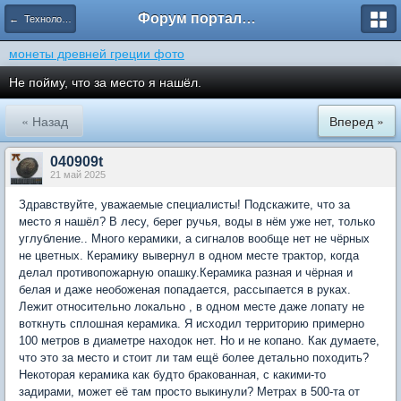
Форум портала кладоискателей Реликвия
← Технологии поиска
монеты древней греции фото
Не пойму, что за место я нашёл.
« Назад
Вперед »
040909t
21 май 2025
Здравствуйте, уважаемые специалисты! Подскажите, что за
место я нашёл? В лесу, берег ручья, воды в нём уже нет, только
углубление.. Много керамики, а сигналов вообще нет не чёрных
не цветных. Керамику вывернул в одном месте трактор, когда
делал противопожарную опашку.Керамика разная и чёрная и
белая и даже необоженая попадается, рассыпается в руках.
Лежит относительно локально , в одном месте даже лопату не
воткнуть сплошная керамика. Я исходил территорию примерно
100 метров в диаметре находок нет. Но и не копано. Как думаете,
что это за место и стоит ли там ещё более детально походить?
Некоторая керамика как будто бракованная, с какими-то
задирами, может её там просто выкинули? Метрах в 500-та от