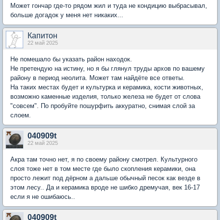
Может гончар где-то рядом жил и туда не кондицию выбрасывал,
больше догадок у меня нет никаких...
Капитон
22 май 2025
Не помешало бы указать район находок.
Не претендую на истину, но я бы глянул труды архов по вашему
району в период неолита. Может там найдёте все ответы.
На таких местах будет и культурка и керамика, кости животных,
возможно каменные изделия, только железа не будет от слова
"совсем". По пробуйте пошурфить аккуратно, снимая слой за
слоем.
040909t
22 май 2025
Акра там точно нет, я по своему району смотрел. Культурного
слоя тоже нет в том месте где было скопления керамики, она
просто лежит под дёрном а дальше обычный песок как везде в
этом лесу.. Да и керамика вроде не шибко дремучая, век 16-17
если я не ошибаюсь..
040909t