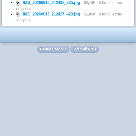
IMG_20260613_212428_285.jpg
52,14К
0 Количество
загрузок:
IMG_20260613_212427_429.jpg
51,05К
0 Количество
загрузок:
Полная версия
Русский (RU)