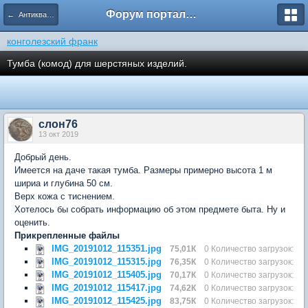
Форум портала кладоискателей Реликвия
← Антикварная мебель/Изделия из дерева
конголезский франк
Тумба (комод) для шерстяных изделий.
слон76
13 окт 2019
Добрый день.
Имеется на даче такая тумба. Размеры примерно высота 1 м
шириа и глубина 50 см.
Верх кожа с тиснением.
Хотелось бы собрать информацию об этом предмете быта. Ну и
оценить.
Прикрепленные файлы
IMG_20191012_115351.jpg
75,01К
0 Количество загрузок:
IMG_20191012_115315.jpg
76,35К
0 Количество загрузок:
IMG_20191012_115405.jpg
70,17К
0 Количество загрузок:
IMG_20191012_115417.jpg
74,62К
0 Количество загрузок:
IMG_20191012_115425.jpg
83,75К
0 Количество загрузок: